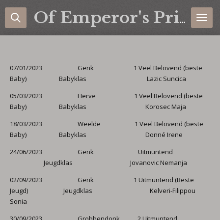
Ga
Of Emperor's Pride Labradors
direct
naar
de
hoofdinhoud
07/01/2023 Genk 1 Veel Belovend (beste
Baby) Babyklas Lazic Suncica
05/03/2023 Herve 1 Veel Belovend (beste
Baby) Babyklas Korosec Maja
18/03/2023 Weelde 1 Veel Belovend (beste
Baby) Babyklas Donné Irene
24/06/2023 Genk Uitmuntend
Jeugdklas Jovanovic Nemanja
02/09/2023 Genk 1 Uitmuntend (Beste
Jeugd) Jeugdklas Kelveri-Filippou
Sonia
30/09/2023 Grobbendonk 2 Uitmuntend